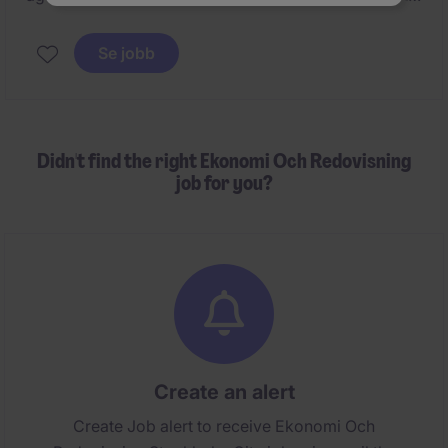
covers portfolio performance, cost leadership, and
disciplined growth, with accountability for
Se jobb
cross‑border M&A integration, greenfield delivery,
and asset optimization. The executive will be the
primary catalyst for operating standardization,
reliability, and expansion across multiple Asian
Didn't find the right Ekonomi Och Redovisning
jurisdictions.
job for you?
Create an alert
Create Job alert to receive Ekonomi Och