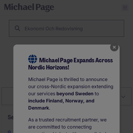
Ekonomi Och Redovisning
1
Ekonomi Och
Michael Page Expands Across
Redovisning jobb i
Nordic Horizons!
Stockholm City
Michael Page is thrilled to announce
our cross-Nordic expansion extending
our services
beyond Sweden
to
Close
Relevans
Filtrera
include Finland, Norway, and
Denmark
.
Senior Financial Analyst
As a trusted recruitment partner, we
are committed to connecting
Stockholm City