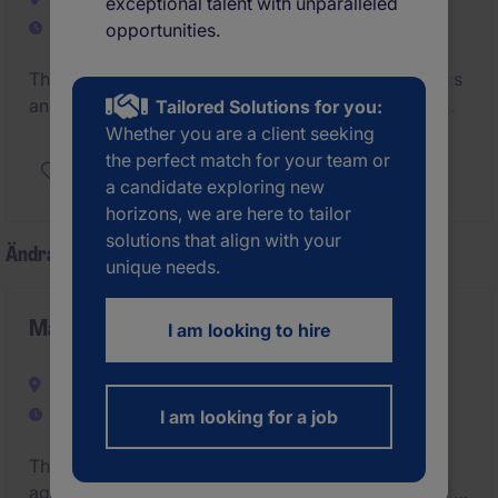
exceptional talent with unparalleled
Permanent
opportunities.
The Senior Financial Analyst will support the Nordics
and distributor business by delivering high‑quality
Tailored Solutions for you:
financial insights, robust forecasting and
Whether you are a client seeking
performance analysis. This is a hands-on role
the perfect match for your team or
Se jobb
combining FP&A and Commercial Finance, with full
a candidate exploring new
ownership of financial models, forecasts and
horizons, we are here to tailor
analysis, acting as a key business partner to drive
solutions that align with your
Ändra CV
informed decision making, improve profitability and
unique needs.
enhance overall business performance.
Managing Director | Thailand-based
I am looking to hire
International
Permanent
I am looking for a job
The MD will spearhead the end‑to‑end operating
agenda for a diversified conglomerate. The mandate