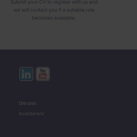
Submit your CV to register with us and
we will contact you if a suitable role
becomes available.
Om oss
Investerare