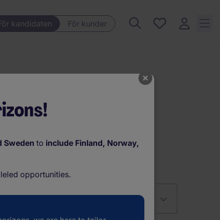
Sparade
För kandidaten
För kunder
jobb, 0
Nyligen
sparade
jobb
izons!
d Sweden
to
include Finland, Norway,
leled opportunities.
Sort by
Relevans