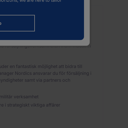
orizons, we are here to tailor
b
ete
kla försäljningsverksamheten inom industrin
er en fantastisk möjlighet att bidra till
nager Nordics ansvarar du för försäljning i
yndigheter samt via partners och
militär verksamhet
 i strategiskt viktiga affärer