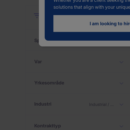
Whether you are a client seeking th
solutions that align with your uniqu
Close
Close
Återställ
Filtrera
I am looking to hir
Språk
Var
Yrkesområde
Industri
Industrial / Manufacturing
Kontrakttyp