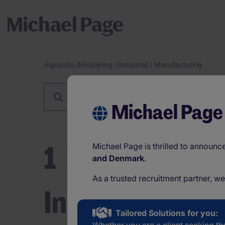
Álgosiidu
/
Försäljning
/
Industrial / Manufacturing
Breadcrumb
Försäljning
Michael Page
1
Försäljning 
Michael Page is thrilled to announ
and Denmark
.
As a trusted recruitment partner, w
Industrial / M
Tailored Solutions for you: