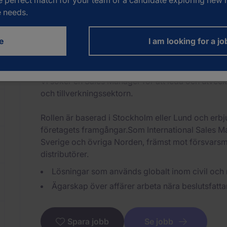
e perfect match for your team or a candidate exploring new h
e needs.
Sales Manager Military/Defence
e
I am looking for a jo
Stockholm City
Permanent
Distansarb
Vi söker en Sales Manager för att leda och utvec
och tillverkningssektorn.
Rollen är baserad i Stockholm eller Lund och erbjud
företagets framgångar.Som International Sales Ma
Sverige och övriga Norden, främst mot försvarsm
distributörer.
Lösningar som används globalt inom civil och 
Ägarskap över affärer arbeta nära beslutsfattare
Se jobb
Spara jobb