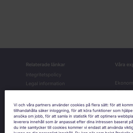
Relaterade länkar
Våra ex
Integritetspolicy
Ekonomi
Legal information
Enginee
Site map
Våra rekryteringsvillkor
Vi och våra partners använder cookies på flera sätt: för att kom
Tillgänglighet
Cook
tillhandahålla säker inloggning, för att köra funktioner som hjälp
ansöka om jobb, för att samla in statistik för att optimera webbpla
Cookie policy
leverera innehåll som är anpassat efter dina intressen baserat på
du inte samtycker till cookies kommer vi endast att använda vikti
Dela din åsikt