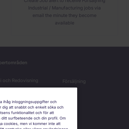
Create Job alert to receive Försäljning
Industrial / Manufacturing jobs via
email the minute they become
available
pertområden
 och Redovisning
Försäljning
ring
ma ihåg inloggningsuppgifter och
ie-inställningar
er dig att snabbt och enkelt söka och
tsens funktionalitet och för att
 ditt surfbeteende och din profil. Om
ga cookies, men vi kommer inte att