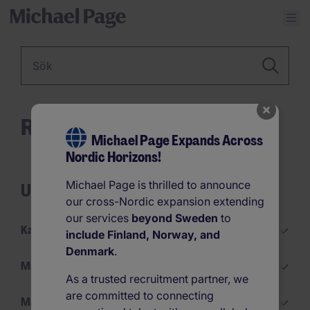
Nyckelord
Råd
Michael Page Expands Across
Nordic Horizons!
Michael Page is thrilled to announce
Utforska alla kategorier
our cross-Nordic expansion extending
our services
beyond Sweden
to
Karriärråd
include Finland, Norway, and
Denmark
.
Managementråd
As a trusted recruitment partner, we
are committed to connecting
Marknadsuppdateringar