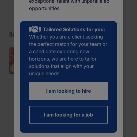
exceptional talent with unparalleled
opportunities.
Tailored Solutions for you:
Senaste råd
Whether you are a client seeking
the perfect match for your team or
Hur kan du hjälpa en
a candidate exploring new
headhunter att hitta dig?
horizons, we are here to tailor
solutions that align with your
unique needs.
Av Michael Page
I am looking to hire
4 Min. läsn.
Förhållningssättet till arbete
har förändrats
I am looking for a job