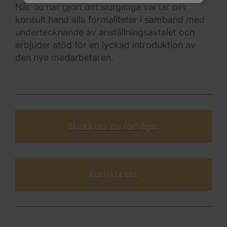
När du har gjort ditt slutgiltiga val tar din
konsult hand alla formaliteter i samband med
undertecknande av anställningsavtalet och
erbjuder stöd för en lyckad introduktion av
den nya medarbetaren.
Skicka oss din förfrågan
Kontakta oss